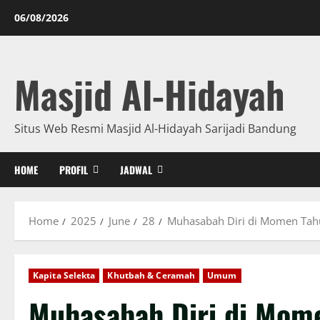
06/08/2026
Masjid Al-Hidayah
Situs Web Resmi Masjid Al-Hidayah Sarijadi Bandung
HOME
PROFIL
JADWAL
Home
2025
June
28
Muhasabah Diri di Momen Tahu
Kapita Selekta
Khutbah & Ceramah
Umum
Muhasabah Diri di Mome