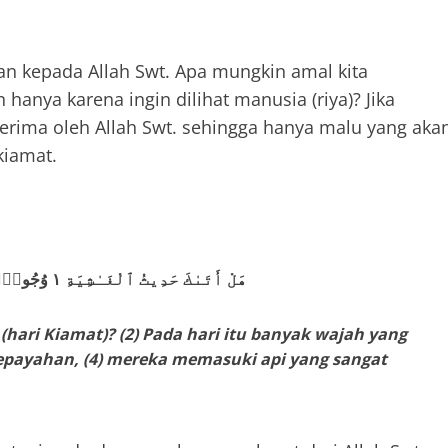
an kepada Allah Swt. Apa mungkin amal kita
hanya karena ingin dilihat manusia (riya)? Jika
terima oleh Allah Swt. sehingga hanya malu yang aka
kiamat.
هَلْ أَتَىٰكَ حَدِيثُ ٱلْغَـٰشِيَةِ ١ وُجُوهٌۭ يَوْمَئِذٍ خَـٰشِعَةٌ ٢ عَامِلَةٌۭ نَّاصِبَةٌۭ ٣ تَصْلَىٰ نَارًا حَامِيَةًۭ ٤
hari Kiamat)? (2) Pada hari itu banyak wajah yang
kepayahan,
(4) mereka memasuki api yang sangat