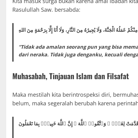
Kita masuk surga bukan karena amal ibadah kita,
Rasulullah Saw. bersabda:
ِنْكُمْ عَمَلُهُ الْجَنَّةَ، وَلَا يُجِيرُهُ مِنَ النَّارِ، وَلَا أَنَا إِلَّا بِرَحْمَةٍ مِنَ اللهِ
“Tidak ada amalan seorang pun yang bisa me
dari neraka. Tidak juga denganku, kecuali deng
Muhasabah, Tinjauan Islam dan Filsafat
Maka mestilah kita berintrospeksi diri, bermuha
belum, maka segeralah berubah karena perintah
َا قَدَّمَتْ لِغَدٍۢ ۖ وَٱتَّقُوا۟ ٱللَّهَ ۚ إِنَّ ٱللَّهَ خَبِيرٌۢ بِمَا تَعْمَلُونَ