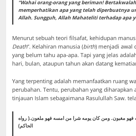
“Wahai orang-orang yang beriman! Bertakwalah
memperhatikan apa yang telah diperbuatnya unt
Allah. Sungguh, Allah Mahateliti terhadap apa ya
Menurut sebuah teori filsafat, kehidupan manus
Death
“. Kelahiran manusia (
birth
) menjadi awal 
yang belum tahu apa-apa. Tapi yang jelas adala
hari, bulan, ataupun tahun akan datang kematia
Yang terpenting adalah memanfaatkan ruang w
perubahan. Tentu, perubahan yang diharapkan ada
tinjauan Islam sebagaimana Rasulullah Saw. tel
 فهو مغبون. ومن كان يومه شرا من امسه فهو ملعون.( رواه
الحاكم)