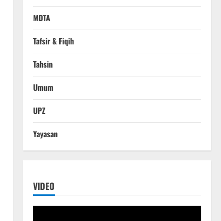
MDTA
Tafsir & Fiqih
Tahsin
Umum
UPZ
Yayasan
VIDEO