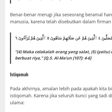
Benar-benar merugi jika seseorang beramal han
manusia, karena telah disebutkan dalam firman 
سَاهُونَ ٥ ٱلَّذِينَ هُمْ يُرَآءُونَ ٦
“(4) Maka celakalah orang yang salat, (5) (yaitu)
berbuat riya,” [Q.S. Al-Ma’un [107]: 4-6]
Istiqomah
Pada akhirnya, amalan lebih pada apakah kita 
istiqomah. Karena jika seluruh kunci yang tadi
ulama: