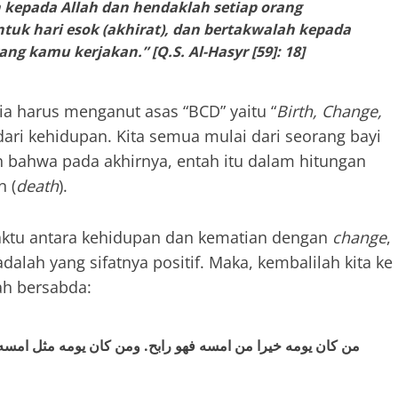
 kepada Allah dan hendaklah setiap orang
uk hari esok (akhirat), dan bertakwalah kepada
ng kamu kerjakan.” [Q.S. Al-Hasyr [59]: 18]
ia harus menganut asas “BCD” yaitu “
Birth, Change,
dari kehidupan. Kita semua mulai dari seorang bayi
h bahwa pada akhirnya, entah itu dalam hitungan
n (
death
).
aktu antara kehidupan dan kematian dengan
change
,
lah yang sifatnya positif. Maka, kembalilah kita ke
ah bersabda:
من كان يومه خيرا من امسه فهو رابح. ومن كان يومه مثل امسه