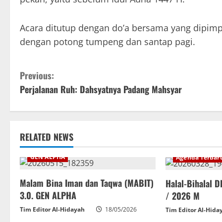
Acara ditutup dengan do’a bersama yang dipimpi
dengan potong tumpeng dan santap pagi.
Previous:
Perjalanan Ruh: Dahsyatnya Padang Mahsyar
RELATED NEWS
Agenda Terbaru
DKM
GEN ALPHA
Agenda Terbar
Malam Bina Iman dan Taqwa (MABIT)
Halal-Bihalal 
3.0. GEN ALPHA
/ 2026 M
Tim Editor Al-Hidayah
18/05/2026
Tim Editor Al-Hida