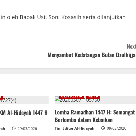
n oleh Bapak Ust. Soni Kosasih serta dilanjutkan
Next
Menyambut Kedatangan Bulan Dzulhijja
Agenda Terbaru
DKM
GEN ALPHA
MDTA
u
Lomba Ramadhan 1447 H: Semangat
DKM Al-Hidayah 1447 H
Berlomba dalam Kebaikan
Tim Editor Al-Hidayah
09/03/2026
yah
29/03/2026