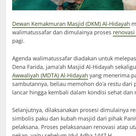
Dewan Kemakmuran Masjid (DKM) Al-Hidayah
me
walimatussafar dan dimulainya proses
renovasi
pagi.
Agenda walimatussafar diadakan untuk melepas c
Dena Farida, jama’ah Masjid Al-Hidayah sekalig
Awwaliyah (MDTA) Al-Hidayah
yang menerima pan
sambutannya, beliau memohon do’a restu dari p
lancar hingga kembali dalam kondisi sehat dan
Selanjutnya, dilaksanakan prosesi dimulainya 
simbolis paku dan kubah masjid dari pihak Pan
pelaksana. Proses pelaksanaan renovasi atap u
pekan, yaitu sebelum Idul Adha 1447 H.