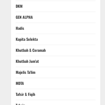
DKM
GEN ALPHA
Hadis
Kapita Selekta
Khutbah & Ceramah
Khutbah Jum'at
Majelis Ta'lim
MDTA
Tafsir & Fiqih