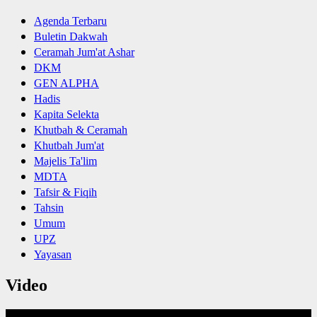
Agenda Terbaru
Buletin Dakwah
Ceramah Jum'at Ashar
DKM
GEN ALPHA
Hadis
Kapita Selekta
Khutbah & Ceramah
Khutbah Jum'at
Majelis Ta'lim
MDTA
Tafsir & Fiqih
Tahsin
Umum
UPZ
Yayasan
Video