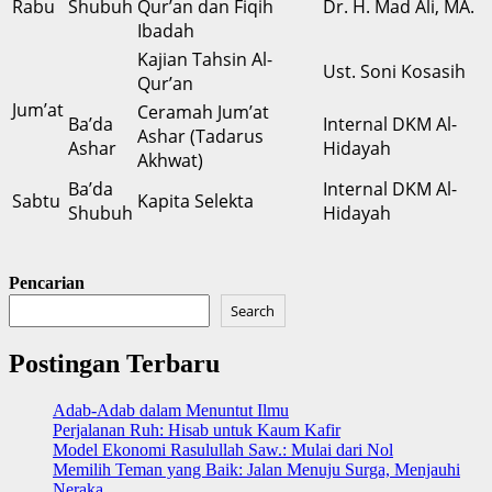
Rabu
Shubuh
Qur’an dan Fiqih
Dr. H. Mad Ali, MA.
Ibadah
Kajian Tahsin Al-
Ust. Soni Kosasih
Qur’an
Jum’at
Ceramah Jum’at
Ba’da
Internal DKM Al-
Ashar (Tadarus
Ashar
Hidayah
Akhwat)
Ba’da
Internal DKM Al-
Sabtu
Kapita Selekta
Shubuh
Hidayah
Pencarian
Search
Postingan Terbaru
Adab-Adab dalam Menuntut Ilmu
Perjalanan Ruh: Hisab untuk Kaum Kafir
Model Ekonomi Rasulullah Saw.: Mulai dari Nol
Memilih Teman yang Baik: Jalan Menuju Surga, Menjauhi
Neraka