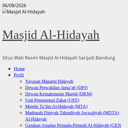
Skip
06/08/2026
to
content
Masjid Al-Hidayah
Situs Web Resmi Masjid Al-Hidayah Sarijadi Bandung
Primary
Home
Menu
Profil
Yayasan Manarul Hidayah
Dewan Perwakilan Jama’ah (DPJ)
Dewan Kemakmuran Masjid (DKM)
Unit Pengumpul Zakat (UPZ)
Majelis Ta’lim Al-Hidayah (MTA)
Madrasah Diniyah Takmiliyah Awwaliyah (MDTA)
Al-Hidayah
Gerakan Amalan Pemuda-Pemudi Al-Hidayah (GEN