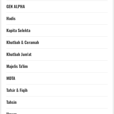
GEN ALPHA
Hadis
Kapita Selekta
Khutbah & Ceramah
Khutbah Jum'at
Majelis Ta'lim
MDTA
Tafsir & Fiqih
Tahsin
Umum