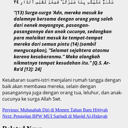
سَلَـٰمٌ عَلَيْكُم بِمَا صَبَرْتُمْ ۚ فَنِعْمَ عُقْبَى ٱلدَّارِ ٢٤
“(13) Surga-surga ‘Adn, mereka masuk ke
dalamnya bersama dengan orang yang saleh
dari nenek moyangnya, pasangan-
pasangannya dan anak cucunya, sedangkan
para malaikat masuk ke tempat-tempat
mereka dari semua pintu
(14)
(sambil
mengucapkan), “Selamat sejahtera atasmu
karena kesabaranmu.” Maka alangkah
nikmatnya tempat kesudahan itu.”
[Q.S. Ar-
Ra’d [13]: 24]
Kesabaran suami-istri menjalani rumah tangga dengan
baik akan membawa mereka, selain dengan
pasangannya juga dengan orang tua, leluhur, dan anak-
cucunya ke surga Allah Swt.
Continue
Previous:
Muhasabah Diri di Momen Tahun Baru Hijriyah
Next:
Pengajian BPW MUI Sarijadi di Masjid Al-Hidayah
Reading