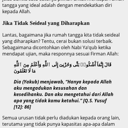
tangga yang ideal adalah dengan mendekatkan diri
kepada Allah.
Jika Tidak Seideal yang Diharapkan
Lantas, bagaimana jika rumah tangga kita tidak seideal
yang diharapkan? Tentu, cerai bukan solusi terbaik.
Sebagaimana dicontohkan oleh Nabi Ya’qub ketika
mendapat ujian, maka responnya sesuai Firman Allah:
قَالَ إِنَّمَآ أَشْكُوا۟ بَثِّى وَحُزْنِىٓ إِلَى ٱللَّهِ وَأَعْلَمُ مِنَ ٱللَّهِ
مَا لَا تَعْلَمُونَ
Dia (Yakub) menjawab, “Hanya kepada Allah
aku mengadukan kesusahan dan
kesedihanku. Dan aku mengetahui dari Allah
apa yang tidak kamu ketahui.” [Q.S. Yusuf
[12]: 86]
Semua urusan tidak perlu diadukan kepada orang lain,
terutama yang tidak punya kapasitas apa-apa dalam