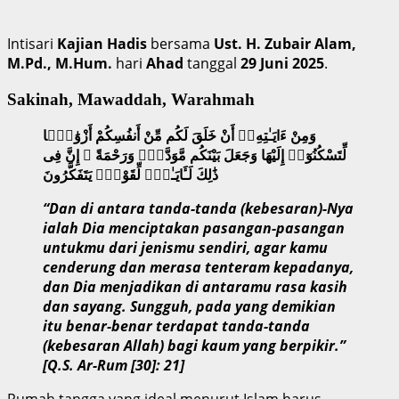
Intisari
Kajian Hadis
bersama
Ust. H. Zubair Alam,
M.Pd., M.Hum.
hari
Ahad
tanggal
29 Juni 2025
.
Sakinah, Mawaddah, Warahmah
وَمِنْ ءَايَـٰتِهِۦٓ أَنْ خَلَقَ لَكُم مِّنْ أَنفُسِكُمْ أَزْوَٰجًۭا
لِّتَسْكُنُوٓا۟ إِلَيْهَا وَجَعَلَ بَيْنَكُم مَّوَدَّةًۭ وَرَحْمَةً ۚ إِنَّ فِى
ذَٰلِكَ لَـَٔايَـٰتٍۢ لِّقَوْمٍۢ يَتَفَكَّرُونَ
“Dan di antara tanda-tanda (kebesaran)-Nya
ialah Dia menciptakan pasangan-pasangan
untukmu dari jenismu sendiri, agar kamu
cenderung dan merasa tenteram kepadanya,
dan Dia menjadikan di antaramu rasa kasih
dan sayang. Sungguh, pada yang demikian
itu benar-benar terdapat tanda-tanda
(kebesaran Allah) bagi kaum yang berpikir.”
[Q.S. Ar-Rum [30]: 21]