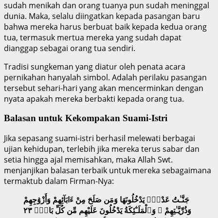
sudah menikah dan orang tuanya pun sudah meninggal
dunia. Maka, selalu diingatkan kepada pasangan baru
bahwa mereka harus berbuat baik kepada kedua orang
tua, termasuk mertua mereka yang sudah dapat
dianggap sebagai orang tua sendiri.
Tradisi sungkeman yang diatur oleh penata acara
pernikahan hanyalah simbol. Adalah perilaku pasangan
tersebut sehari-hari yang akan mencerminkan dengan
nyata apakah mereka berbakti kepada orang tua.
Balasan untuk Kekompakan Suami-Istri
Jika sepasang suami-istri berhasil melewati berbagai
ujian kehidupan, terlebih jika mereka terus sabar dan
setia hingga ajal memisahkan, maka Allah Swt.
menjanjikan balasan terbaik untuk mereka sebagaimana
termaktub dalam Firman-Nya:
جَنَّـٰتُ عَدْنٍۢ يَدْخُلُونَهَا وَمَن صَلَحَ مِنْ ءَابَآئِهِمْ وَأَزْوَٰجِهِمْ
وَذُرِّيَّـٰتِهِمْ ۖ وَٱلْمَلَـٰٓئِكَةُ يَدْخُلُونَ عَلَيْهِم مِّن كُلِّ بَابٍۢ ٢٣