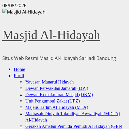
Skip
08/08/2026
to
content
Masjid Al-Hidayah
Situs Web Resmi Masjid Al-Hidayah Sarijadi Bandung
Primary
Home
Menu
Profil
Yayasan Manarul Hidayah
Dewan Perwakilan Jama’ah (DPJ)
Dewan Kemakmuran Masjid (DKM)
Unit Pengumpul Zakat (UPZ)
Majelis Ta’lim Al-Hidayah (MTA)
Madrasah Diniyah Takmiliyah Awwaliyah (MDTA)
Al-Hidayah
Gerakan Amalan Pemuda-Pemudi Al-Hidayah (GEN