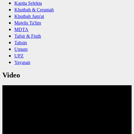
Kapita Selekta
Khutbah & Ceramah
Khutbah Jum'at
Majelis Ta'lim
MDTA
Tafsir & Fiqih
Tahsin
Umum
UPZ
Yayasan
Video