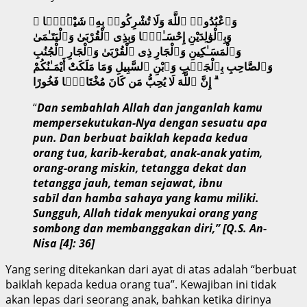
وَٱعْبُدُوا۟ ٱللَّهَ وَلَا تُشْرِكُوا۟ بِهِۦ شَيْـًۭٔا ۖ
وَبِٱلْوَٰلِدَيْنِ إِحْسَـٰنًۭا وَبِذِى ٱلْقُرْبَىٰ وَٱلْيَتَـٰمَىٰ
وَٱلْمَسَـٰكِينِ وَٱلْجَارِ ذِى ٱلْقُرْبَىٰ وَٱلْجَارِ ٱلْجُنُبِ
وَٱلصَّاحِبِ بِٱلْجَنۢبِ وَٱبْنِ ٱلسَّبِيلِ وَمَا مَلَكَتْ أَيْمَـٰنُكُمْ
ۗ إِنَّ ٱللَّهَ لَا يُحِبُّ مَن كَانَ مُخْتَالًۭا فَخُورًا
“
Dan
sembahlah Allah dan janganlah kamu
mempersekutukan-Nya dengan sesuatu apa
pun. Dan berbuat baiklah kepada kedua
orang tua, karib-kerabat, anak-anak yatim,
orang-orang miskin, tetangga dekat dan
tetangga jauh, teman sejawat, ibnu
sabīl dan hamba sahaya yang kamu miliki.
Sungguh, Allah tidak menyukai orang yang
sombong dan membanggakan diri,” [Q.S. An-
Nisa [4]: 36]
Yang sering ditekankan dari ayat di atas adalah “berbuat
baiklah kepada kedua orang tua”. Kewajiban ini tidak
akan lepas dari seorang anak, bahkan ketika dirinya