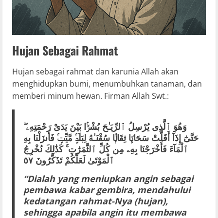
Hujan Sebagai Rahmat
Hujan sebagai rahmat dan karunia Allah akan
menghidupkan bumi, menumbuhkan tanaman, dan
memberi minum hewan. Firman Allah Swt.:
وَهُوَ ٱلَّذِى يُرْسِلُ ٱلرِّيَـٰحَ بُشْرًۢا بَيْنَ يَدَىْ رَحْمَتِهِۦ ۖ
حَتَّىٰٓ إِذَآ أَقَلَّتْ سَحَابًۭا ثِقَالًۭا سُقْنَـٰهُ لِبَلَدٍۢ مَّيِّتٍۢ فَأَنزَلْنَا بِهِ
ٱلْمَآءَ فَأَخْرَجْنَا بِهِۦ مِن كُلِّ ٱلثَّمَرَٰتِ ۚ كَذَٰلِكَ نُخْرِجُ
ٱلْمَوْتَىٰ لَعَلَّكُمْ تَذَكَّرُونَ ٥٧
“Dialah yang meniupkan angin sebagai
pembawa kabar gembira, mendahului
kedatangan rahmat-Nya (hujan),
sehingga apabila angin itu membawa