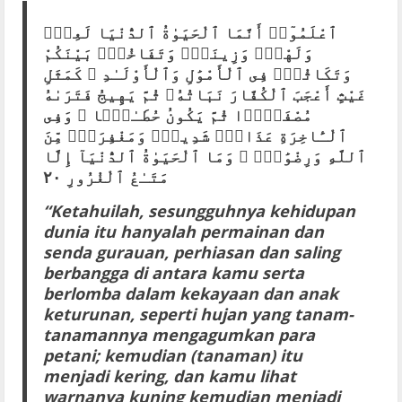
ٱعْلَمُوٓا۟ أَنَّمَا ٱلْحَيَوٰةُ ٱلدُّنْيَا لَعِبٌۭ
وَلَهْوٌۭ وَزِينَةٌۭ وَتَفَاخُرٌۢ بَيْنَكُمْ
وَتَكَاثُرٌۭ فِى ٱلْأَمْوَٰلِ وَٱلْأَوْلَـٰدِ ۖ كَمَثَلِ
غَيْثٍ أَعْجَبَ ٱلْكُفَّارَ نَبَاتُهُۥ ثُمَّ يَهِيجُ فَتَرَىٰهُ
مُصْفَرًّۭا ثُمَّ يَكُونُ حُطَـٰمًۭا ۖ وَفِى
ٱلْـَٔاخِرَةِ عَذَابٌۭ شَدِيدٌۭ وَمَغْفِرَةٌۭ مِّنَ
ٱللَّهِ وَرِضْوَٰنٌۭ ۚ وَمَا ٱلْحَيَوٰةُ ٱلدُّنْيَآ إِلَّا
مَتَـٰعُ ٱلْغُرُورِ ٢٠
“Ketahuilah, sesungguhnya kehidupan
dunia itu hanyalah permainan dan
senda gurauan, perhiasan dan saling
berbangga di antara kamu serta
berlomba dalam kekayaan dan anak
keturunan, seperti hujan yang tanam-
tanamannya mengagumkan para
petani; kemudian (tanaman) itu
menjadi kering, dan kamu lihat
warnanya kuning kemudian menjadi