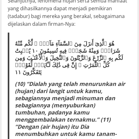
Selanjutnya, fenomena hujan serta semua manfaat
yang dihasilkannya dapat menjadi pemikiran
(tadabur) bagi mereka yang berakal, sebagaimana
dijelaskan dalam firman-Nya:
هُوَ ٱلَّذِىٓ أَنزَلَ مِنَ ٱلسَّمَآءِ مَآءًۭ ۖ لَّكُم مِّنْهُ
شَرَابٌۭ وَمِنْهُ شَجَرٌۭ فِيهِ تُسِيمُونَ ١٠ يُنۢبِتُ
لَكُم بِهِ ٱلزَّرْعَ وَٱلزَّيْتُونَ وَٱلنَّخِيلَ وَٱلْأَعْنَـٰبَ وَمِن
كُلِّ ٱلثَّمَرَٰتِ ۗ إِنَّ فِى ذَٰلِكَ لَـَٔايَةًۭ لِّقَوْمٍۢ
يَتَفَكَّرُونَ ١١
(10) “Dialah yang telah menurunkan air
(hujan) dari langit untuk kamu,
sebagiannya menjadi minuman dan
sebagiannya (menyuburkan)
tumbuhan, padanya kamu
menggembalakan ternakmu.” (11)
“Dengan (air hujan) itu Dia
menumbuhkan untuk kamu tanam-