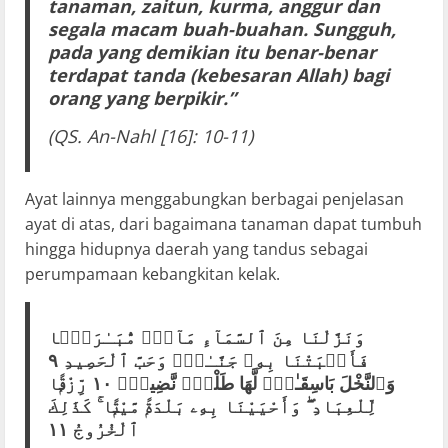
tanaman, zaitun, kurma, anggur dan
segala macam buah-buahan. Sungguh,
pada yang demikian itu benar-benar
terdapat tanda (kebesaran Allah) bagi
orang yang berpikir.”
(QS. An-Nahl [16]: 10-11)
Ayat lainnya menggabungkan berbagai penjelasan
ayat di atas, dari bagaimana tanaman dapat tumbuh
hingga hidupnya daerah yang tandus sebagai
perumpamaan kebangkitan kelak.
وَنَزَّلْنَا مِنَ ٱلسَّمَآءِ مَآءًۭ مُّبَـٰرَكًۭا
فَأَنۢبَتْنَا بِهِۦ جَنَّـٰتٍۢ وَحَبَّ ٱلْحَصِيدِ ٩
وَٱلنَّخْلَ بَاسِقَـٰتٍۢ لَّهَا طَلْعٌۭ نَّضِيدٌۭ ١٠ رِّزْقًۭا
لِّلْعِبَادِ ۖ وَأَحْيَيْنَا بِهِۦ بَلْدَةًۭ مَّيْتًۭا ۚ كَذَٰلِكَ
ٱلْخُرُوجُ ١١