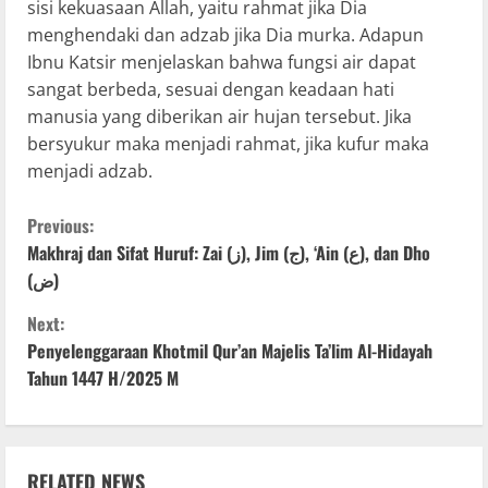
sisi kekuasaan Allah, yaitu rahmat jika Dia
menghendaki dan adzab jika Dia murka. Adapun
Ibnu Katsir menjelaskan bahwa fungsi air dapat
sangat berbeda, sesuai dengan keadaan hati
manusia yang diberikan air hujan tersebut. Jika
bersyukur maka menjadi rahmat, jika kufur maka
menjadi adzab.
Previous:
Makhraj dan Sifat Huruf: Zai (ز), Jim (ج), ‘Ain (ع), dan Dho
(ض)
Next:
Penyelenggaraan Khotmil Qur’an Majelis Ta’lim Al-Hidayah
Tahun 1447 H/2025 M
RELATED NEWS